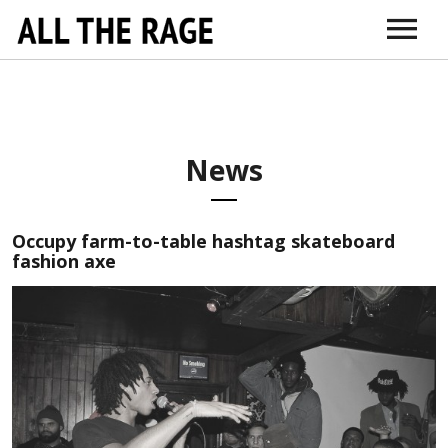
ABOUT
CONNECT
DR. SARNO
ITUNES
AMAZON
VIMEO
DOCTORS + TH
EDUCATI
News
Occupy farm-to-table hashtag skateboard
fashion axe