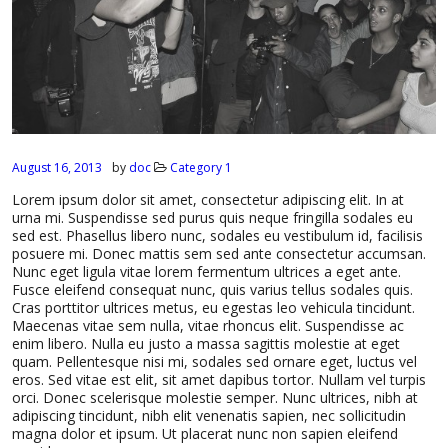
August 16, 2013
by
doc
Category 1
Lorem ipsum dolor sit amet, consectetur adipiscing elit. In at
urna mi. Suspendisse sed purus quis neque fringilla sodales eu
sed est. Phasellus libero nunc, sodales eu vestibulum id, facilisis
posuere mi. Donec mattis sem sed ante consectetur accumsan.
Nunc eget ligula vitae lorem fermentum ultrices a eget ante.
Fusce eleifend consequat nunc, quis varius tellus sodales quis.
Cras porttitor ultrices metus, eu egestas leo vehicula tincidunt.
Maecenas vitae sem nulla, vitae rhoncus elit. Suspendisse ac
enim libero. Nulla eu justo a massa sagittis molestie at eget
quam. Pellentesque nisi mi, sodales sed ornare eget, luctus vel
eros. Sed vitae est elit, sit amet dapibus tortor. Nullam vel turpis
orci. Donec scelerisque molestie semper. Nunc ultrices, nibh at
adipiscing tincidunt, nibh elit venenatis sapien, nec sollicitudin
magna dolor et ipsum. Ut placerat nunc non sapien eleifend