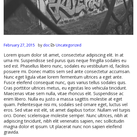
February 27, 2015
by
doc
Uncategorized
Lorem ipsum dolor sit amet, consectetur adipiscing elit. In at
urna mi. Suspendisse sed purus quis neque fringilla sodales eu
sed est. Phasellus libero nunc, sodales eu vestibulum id, facilisis
posuere mi. Donec mattis sem sed ante consectetur accumsan.
Nunc eget ligula vitae lorem fermentum ultrices a eget ante.
Fusce eleifend consequat nunc, quis varius tellus sodales quis.
Cras porttitor ultrices metus, eu egestas leo vehicula tincidunt.
Maecenas vitae sem nulla, vitae rhoncus elit. Suspendisse ac
enim libero. Nulla eu justo a massa sagittis molestie at eget
quam. Pellentesque nisi mi, sodales sed ornare eget, luctus vel
eros. Sed vitae est elit, sit amet dapibus tortor. Nullam vel turpis
orci. Donec scelerisque molestie semper. Nunc ultrices, nibh at
adipiscing tincidunt, nibh elit venenatis sapien, nec sollicitudin
magna dolor et ipsum. Ut placerat nunc non sapien eleifend
gravida.