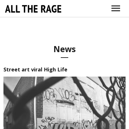
ABOUT
CONNECT
DR. SARNO
ITUNES
AMAZON
VIMEO
DOCTORS + TH
EDUCATI
News
Street art viral High Life