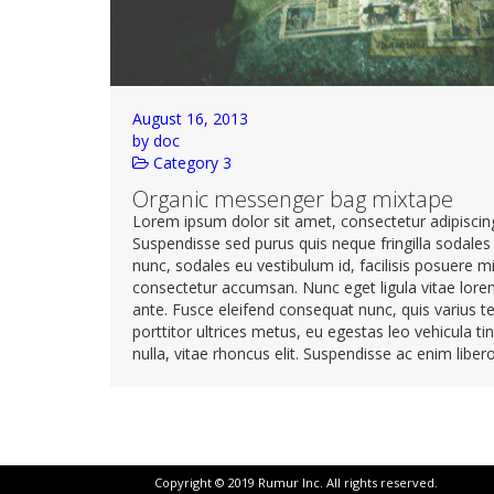
August 16, 2013
by doc
Category 3
Organic messenger bag mixtape
Lorem ipsum dolor sit amet, consectetur adipiscing 
Suspendisse sed purus quis neque fringilla sodales 
nunc, sodales eu vestibulum id, facilisis posuere 
consectetur accumsan. Nunc eget ligula vitae lore
ante. Fusce eleifend consequat nunc, quis varius te
porttitor ultrices metus, eu egestas leo vehicula t
nulla, vitae rhoncus elit. Suspendisse ac enim libero
Copyright © 2019 Rumur Inc. All rights reserved.