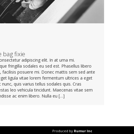
e bag fixie
sectetur adipiscing elit. In at urna mi.
e fringilla sodales eu sed est. Phasellus libero
, facilisis posuere mi. Donec mattis sem sed ante
et ligula vitae lorem fermentum ultrices a eget
nunc, quis varius tellus sodales quis. Cras
gestas leo vehicula tincidunt. Maecenas vitae sem
ndisse ac enim libero. Nulla eu […]
Produced by
Rumur Inc