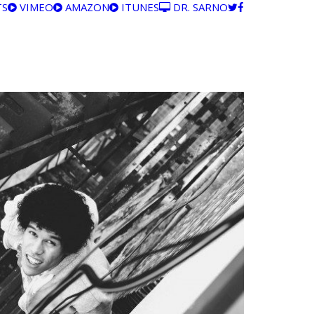
TS
VIMEO
AMAZON
ITUNES
DR. SARNO