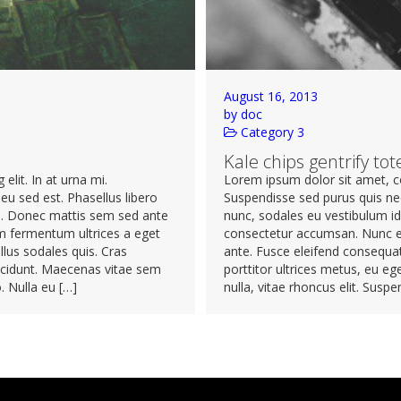
August 16, 2013
by doc
Category 3
Kale chips gentrify tot
elit. In at urna mi.
Lorem ipsum dolor sit amet, con
eu sed est. Phasellus libero
Suspendisse sed purus quis nequ
mi. Donec mattis sem sed ante
nunc, sodales eu vestibulum id
m fermentum ultrices a eget
consectetur accumsan. Nunc eg
llus sodales quis. Cras
ante. Fusce eleifend consequat 
incidunt. Maecenas vitae sem
porttitor ultrices metus, eu e
. Nulla eu […]
nulla, vitae rhoncus elit. Suspe