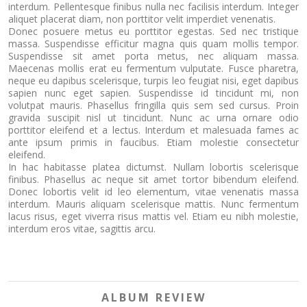
interdum. Pellentesque finibus nulla nec facilisis interdum. Integer
aliquet placerat diam, non porttitor velit imperdiet venenatis.
Donec posuere metus eu porttitor egestas. Sed nec tristique
massa. Suspendisse efficitur magna quis quam mollis tempor.
Suspendisse sit amet porta metus, nec aliquam massa.
Maecenas mollis erat eu fermentum vulputate. Fusce pharetra,
neque eu dapibus scelerisque, turpis leo feugiat nisi, eget dapibus
sapien nunc eget sapien. Suspendisse id tincidunt mi, non
volutpat mauris. Phasellus fringilla quis sem sed cursus. Proin
gravida suscipit nisl ut tincidunt. Nunc ac urna ornare odio
porttitor eleifend et a lectus. Interdum et malesuada fames ac
ante ipsum primis in faucibus. Etiam molestie consectetur
eleifend.
In hac habitasse platea dictumst. Nullam lobortis scelerisque
finibus. Phasellus ac neque sit amet tortor bibendum eleifend.
Donec lobortis velit id leo elementum, vitae venenatis massa
interdum. Mauris aliquam scelerisque mattis. Nunc fermentum
lacus risus, eget viverra risus mattis vel. Etiam eu nibh molestie,
interdum eros vitae, sagittis arcu.
ALBUM REVIEW