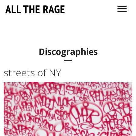
ABOUT
CONNECT
DR. SARNO
ITUNES
AMAZON
VIMEO
DOCTORS + TH
EDUCATI
Discographies
streets of NY