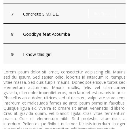
Concrete S.M.I.L.E.
Buy Track
Goodbye feat Acoumba
Buy Track
I know this girl
Buy Track
Lorem ipsum dolor sit amet, consectetur adipiscing elit. Mauris
sed dui ipsum. Sed sapien odio, lobortis id interdum id, tempus
vitae massa. Sed quis turpis mauris. Donec scelerisque turpis sed
elementum accumsan. Mauris mollis, felis vel ullamcorper
gravida, nibh dolor imperdiet eros, non laoreet est mauris id arcu.
Phasellus ante dolor, ultrices sed ultrices eu, vulputate vitae sem.
Interdum et malesuada fames ac ante ipsum primis in faucibus.
Quisque ligula ex, viverra et ornare sit amet, venenatis id libero.
Cras at gravida quam, vel blandit ligula. Cras vitae fermentum
massa. Cras et elementum nibh. Sed molestie vitae risus a
interdum. Pellentesque finibus nulla nec facilisis interdum. Integer
aliquet placerat diam, non porttitor velit imperdiet venenatis.