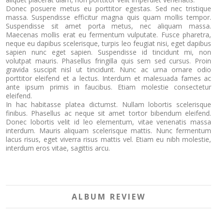
Donec posuere metus eu porttitor egestas. Sed nec tristique
massa. Suspendisse efficitur magna quis quam mollis tempor.
Suspendisse sit amet porta metus, nec aliquam massa.
Maecenas mollis erat eu fermentum vulputate. Fusce pharetra,
neque eu dapibus scelerisque, turpis leo feugiat nisi, eget dapibus
sapien nunc eget sapien. Suspendisse id tincidunt mi, non
volutpat mauris. Phasellus fringilla quis sem sed cursus. Proin
gravida suscipit nisl ut tincidunt. Nunc ac urna ornare odio
porttitor eleifend et a lectus. Interdum et malesuada fames ac
ante ipsum primis in faucibus. Etiam molestie consectetur
eleifend.
In hac habitasse platea dictumst. Nullam lobortis scelerisque
finibus. Phasellus ac neque sit amet tortor bibendum eleifend.
Donec lobortis velit id leo elementum, vitae venenatis massa
interdum. Mauris aliquam scelerisque mattis. Nunc fermentum
lacus risus, eget viverra risus mattis vel. Etiam eu nibh molestie,
interdum eros vitae, sagittis arcu.
ALBUM REVIEW