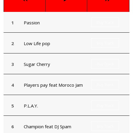
Passion
Buy Track
Low Life pop
Buy Track
Sugar Cherry
Buy Track
Players pay feat Moroco Jam
Buy Track
P.L.A.Y.
Buy Track
Champion feat DJ Spam
Buy Track