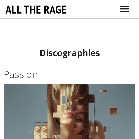
ABOUT
CONNECT
DR. SARNO
ITUNES
AMAZON
VIMEO
DOCTORS + TH
EDUCATI
Discographies
Passion