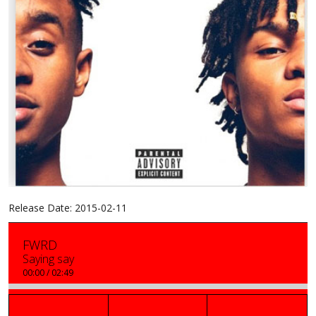
Release Date:
2015-02-11
FWRD
Saying say
00:00
/
02:49