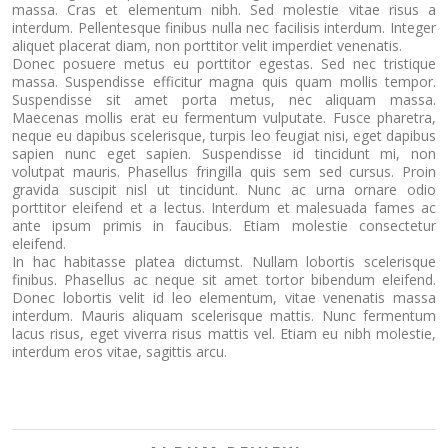
massa. Cras et elementum nibh. Sed molestie vitae risus a
interdum. Pellentesque finibus nulla nec facilisis interdum. Integer
aliquet placerat diam, non porttitor velit imperdiet venenatis.
Donec posuere metus eu porttitor egestas. Sed nec tristique
massa. Suspendisse efficitur magna quis quam mollis tempor.
Suspendisse sit amet porta metus, nec aliquam massa.
Maecenas mollis erat eu fermentum vulputate. Fusce pharetra,
neque eu dapibus scelerisque, turpis leo feugiat nisi, eget dapibus
sapien nunc eget sapien. Suspendisse id tincidunt mi, non
volutpat mauris. Phasellus fringilla quis sem sed cursus. Proin
gravida suscipit nisl ut tincidunt. Nunc ac urna ornare odio
porttitor eleifend et a lectus. Interdum et malesuada fames ac
ante ipsum primis in faucibus. Etiam molestie consectetur
eleifend.
In hac habitasse platea dictumst. Nullam lobortis scelerisque
finibus. Phasellus ac neque sit amet tortor bibendum eleifend.
Donec lobortis velit id leo elementum, vitae venenatis massa
interdum. Mauris aliquam scelerisque mattis. Nunc fermentum
lacus risus, eget viverra risus mattis vel. Etiam eu nibh molestie,
interdum eros vitae, sagittis arcu.