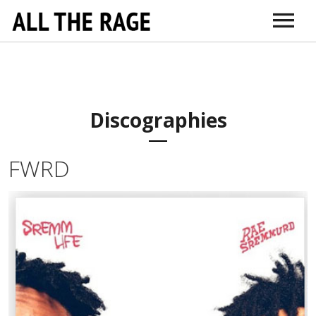
ABOUT
CONNECT
DR. SARNO
ITUNES
AMAZON
VIMEO
DOCTORS + TH
EDUCATI
Discographies
FWRD